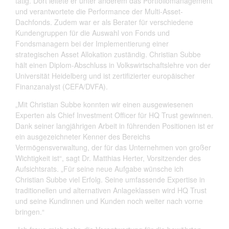
tätig. Dort leitete er unter anderem das Portfoliomanagement
und verantwortete die Performance der Multi-Asset-
Dachfonds. Zudem war er als Berater für verschiedene
Kundengruppen für die Auswahl von Fonds und
Fondsmanagern bei der Implementierung einer
strategischen Asset Allokation zuständig. Christian Subbe
hält einen Diplom-Abschluss in Volkswirtschaftslehre von der
Universität Heidelberg und ist zertifizierter europäischer
Finanzanalyst (CEFA/DVFA).
„Mit Christian Subbe konnten wir einen ausgewiesenen
Experten als Chief Investment Officer für HQ Trust gewinnen.
Dank seiner langjährigen Arbeit in führenden Positionen ist er
ein ausgezeichneter Kenner des Bereichs
Vermögensverwaltung, der für das Unternehmen von großer
Wichtigkeit ist“, sagt Dr. Matthias Herter, Vorsitzender des
Aufsichtsrats. „Für seine neue Aufgabe wünsche ich
Christian Subbe viel Erfolg. Seine umfassende Expertise in
traditionellen und alternativen Anlageklassen wird HQ Trust
und seine Kundinnen und Kunden noch weiter nach vorne
bringen.“