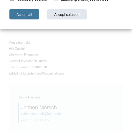
alternativen Anlagen. Mit rund 200 Mitarbeitern und zentralen Büros in Bad
Homburg, Düsseldorf, New York und Hong Kong ist HQ einer der wenigen
Accept all
Accept selected
global agierenden Finanzdienstleister in Privatbesitz.
Pressekontakt:
HQ Capital
Ulrich von Rotenhan
Head of Investor Relations
Telefon: +49 6172 402 818
E-Mail: ulrich.rotenhan@hqcapital.com
Contact person
Jochen Mörsch
jochen.moersch@hqtrust.de
+49 211 311979 25