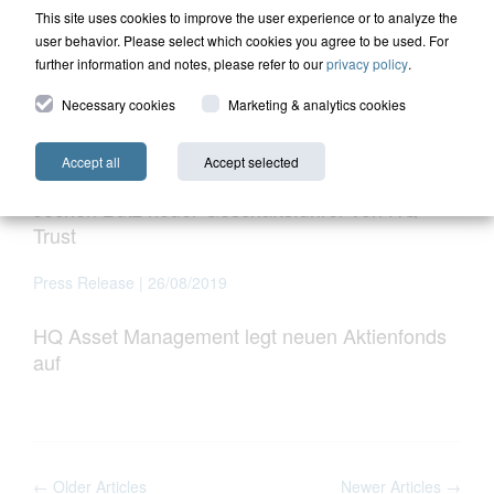
This site uses cookies to improve the user experience or to analyze the
Press Release | 29/01/2020
user behavior. Please select which cookies you agree to be used. For
further information and notes, please refer to our
privacy policy
.
Jahresausblick 2020: Positive
Ertragserwartungen, steigende Volatilität
Necessary cookies
Marketing & analytics cookies
Press Release | 29/10/2019
Accept all
Accept selected
Jochen Butz neuer Geschäftsführer von HQ
Trust
Press Release | 26/08/2019
HQ Asset Management legt neuen Aktienfonds
auf
← Older Articles
Newer Articles →